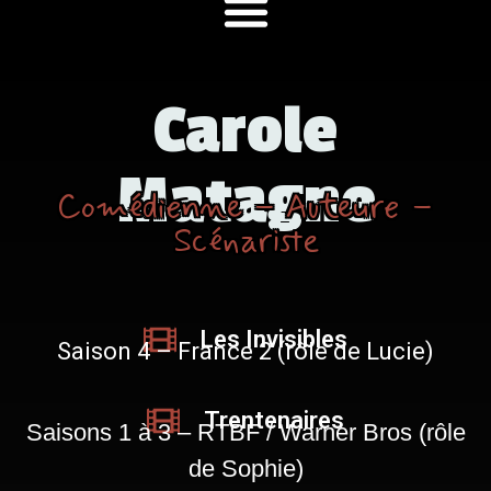
Carole
Matagne
Comédienne – Auteure –
Scénariste
Les Invisibles
Saison 4 – France 2 (rôle de Lucie)
Trentenaires
Saisons 1 à 3 – RTBF / Warner Bros (rôle
de Sophie)