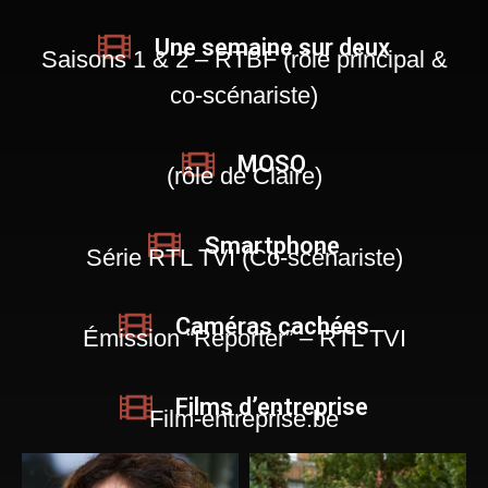
Une semaine sur deux
Saisons 1 & 2 – RTBF (rôle principal &
co-scénariste)
MOSO
(rôle de Claire)
Smartphone
Série RTL TVI (Co-scénariste)
Caméras cachées
Émission “Reporter” – RTL TVI
Films d’entreprise
Film-entreprise.be